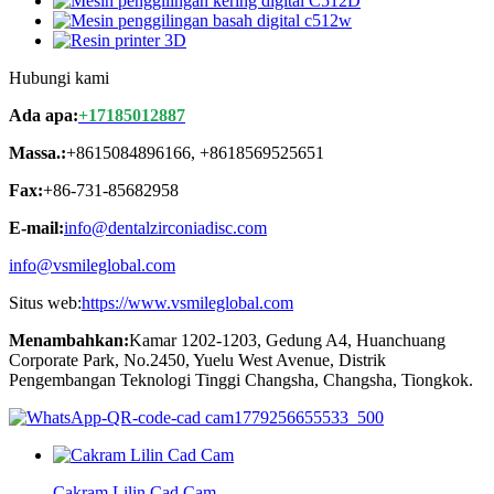
Hubungi kami
Ada apa:
+17185012887
Massa.:
+8615084896166, +8618569525651
Fax:
+86-731-85682958
E-mail:
info@dentalzirconiadisc.com
info@vsmileglobal.com
Situs web:
https://www.vsmileglobal.com
Menambahkan:
Kamar 1202-1203, Gedung A4, Huanchuang
Corporate Park, No.2450, Yuelu West Avenue, Distrik
Pengembangan Teknologi Tinggi Changsha, Changsha, Tiongkok.
Cakram Lilin Cad Cam