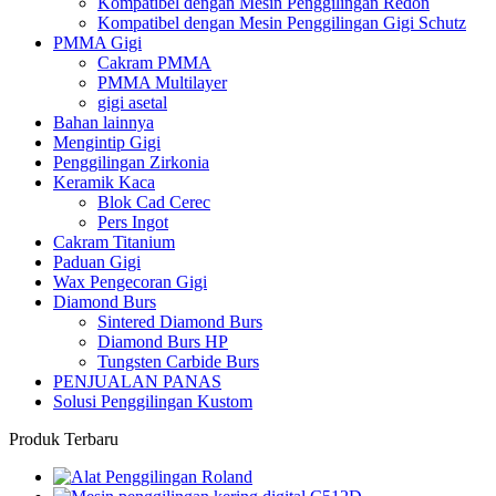
Kompatibel dengan Mesin Penggilingan Redon
Kompatibel dengan Mesin Penggilingan Gigi Schutz
PMMA Gigi
Cakram PMMA
PMMA Multilayer
gigi asetal
Bahan lainnya
Mengintip Gigi
Penggilingan Zirkonia
Keramik Kaca
Blok Cad Cerec
Pers Ingot
Cakram Titanium
Paduan Gigi
Wax Pengecoran Gigi
Diamond Burs
Sintered Diamond Burs
Diamond Burs HP
Tungsten Carbide Burs
PENJUALAN PANAS
Solusi Penggilingan Kustom
Produk Terbaru