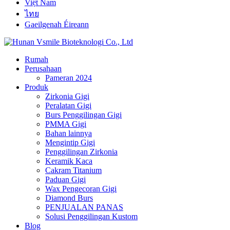
Việt Nam
ไทย
Gaeilgenah Éireann
Rumah
Perusahaan
Pameran 2024
Produk
Zirkonia Gigi
Peralatan Gigi
Burs Penggilingan Gigi
PMMA Gigi
Bahan lainnya
Mengintip Gigi
Penggilingan Zirkonia
Keramik Kaca
Cakram Titanium
Paduan Gigi
Wax Pengecoran Gigi
Diamond Burs
PENJUALAN PANAS
Solusi Penggilingan Kustom
Blog