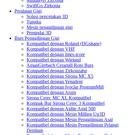
Multilayer Zirconia
SwiftGo Zirkonia
Peralatan Gigi
Solusi pencetakan 3D
Tungku
Mesin penggilingan gigi
Pemindai 3D
Burs Penggilingan Gigi
Kompatibel dengan Roland (DGshape)
Kompatibel dengan VHF
Kompatibel dengan Imes-icore
Kompatibel dengan Wieland
AmanGirrbach Ceramill Roto Burs
Kompatibel dengan Zirkonzahn
Kompatibel dengan Sirona MC X5
Kompatibel dengan Yenadent
Kompatibel dengan Ivoclar ProgramMill
Kompatibel dengan Arum
Sirona Cerec MC XL Kompatibel
Kompak Bur Sirona Cerec 3 Kompatibel
Kompatibel dengan Aidite Amd 500
Kompatibel dengan Mesin Milling Up3D
Kompatibel dengan Mesin Penggilingan Asal
Kompatibel dengan Mesin Penggilingan Pelangi
Dentium